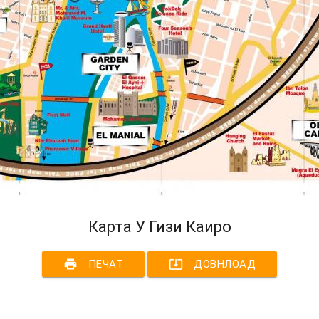
Карта У Гизи Каиро
print
system_update_alt
ПЕЧАТ
ДОВНЛОАД