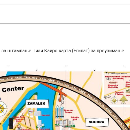
т) за штампање. Гизи Каиро карта (Египат) за преузимање.