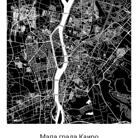
Мапа града Каиро