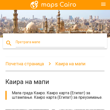
menu
search
Претрага мапе
Почетна страница
Каира на мапи
Каира на мапи
Мапа града Каиро. Каиро карта (Египат) за
штампање. Каиро карта (Египат) за преузимање.