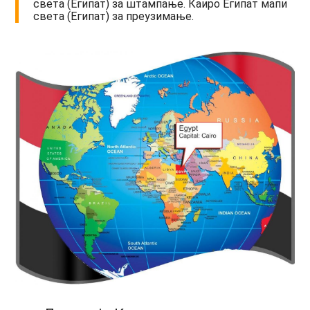
света (Египат) за штампање. Каиро Египат мапи
света (Египат) за преузимање.