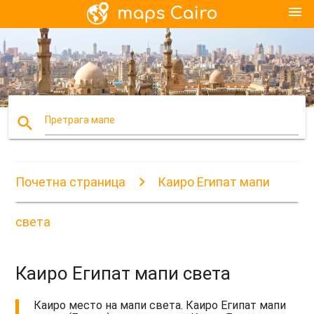
menu
search
Претрага мапе
Почетна страница
Каиро Египат мапи
света
Каиро Египат мапи света
Каиро место на мапи света. Каиро Египат мапи