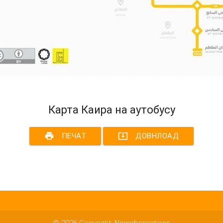
Карта Каира на аутобусу
print
system_update_alt
ПЕЧАТ
ДОВНЛОАД