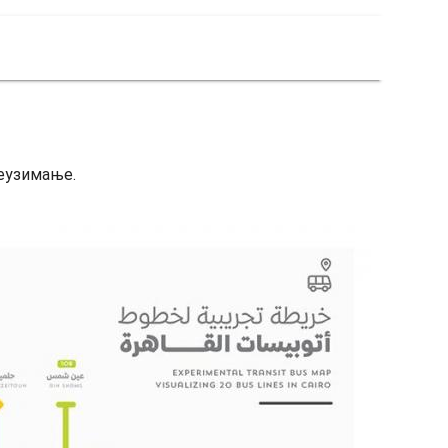
реузимање.