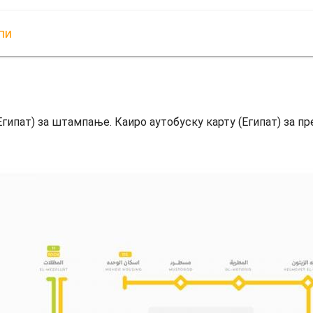
пи
Египат) за штампање. Каиро аутобуску карту (Египат) за п