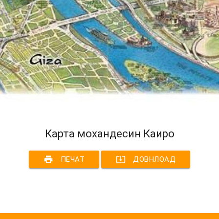
Карта мохандесин Каиро
print
system_update_alt
ПЕЧАТ
ДОВНЛОАД