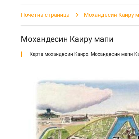
Почетна страница
Мохандесин Каиру 
Мохандесин Каиру мапи
Карта мохандесин Каиро. Мохандесин мапи Ка