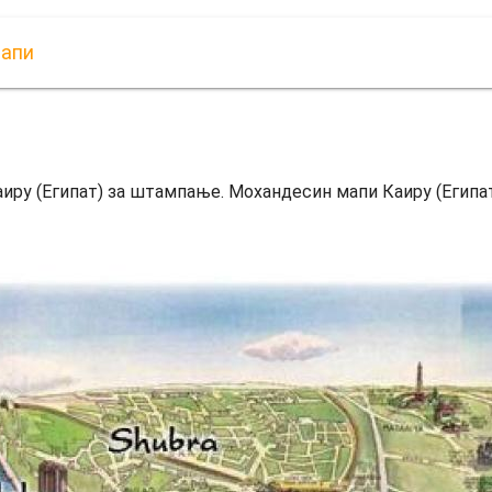
мапи
иру (Египат) за штампање. Мохандесин мапи Каиру (Египат