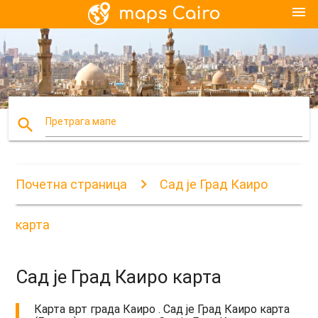
menu
search
Претрага мапе
Почетна страница
Сад је Град Каиро
карта
Сад је Град Каиро карта
Карта врт града Каиро . Сад је Град Каиро карта